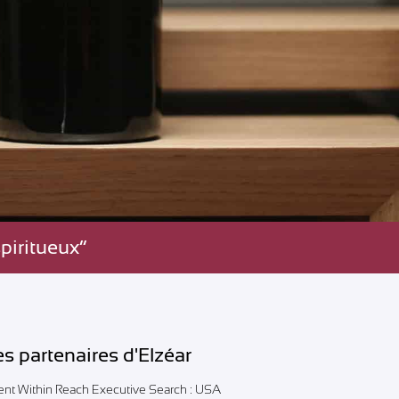
piritueux”
es partenaires d'Elzéar
lent Within Reach Executive Search : USA