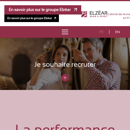
En savoir plus sur le groupe Elzéar
Cabinet de recru
en Fr
En savoir plus sur le groupe Elzéar
FR
EN
À PROPOS
RÉFÉRENCES
Je souhaite recruter
MÉTHODOLOGIE
ÉQUIPE
ÉTUDE DE RÉMUNÉRATION
CONTACT