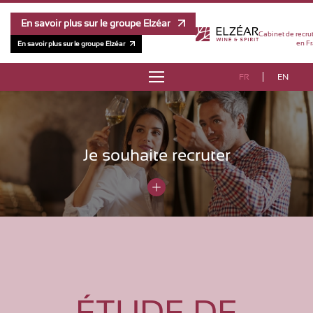
En savoir plus sur le groupe Elzéar
Cabinet de recru
en Fr
En savoir plus sur le groupe Elzéar
FR
EN
À PROPOS
RÉFÉRENCES
Je souhaite recruter
MÉTHODOLOGIE
ÉQUIPE
ÉTUDE DE RÉMUNÉRATION
CONTACT