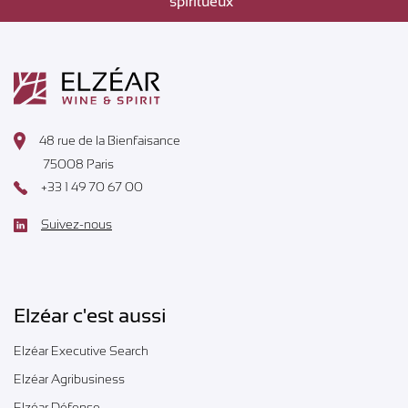
spiritueux”
48 rue de la Bienfaisance
75008 Paris
+33 1 49 70 67 00
Suivez-nous
Elzéar c'est aussi
Elzéar Executive Search
Elzéar Agribusiness
Elzéar Défense