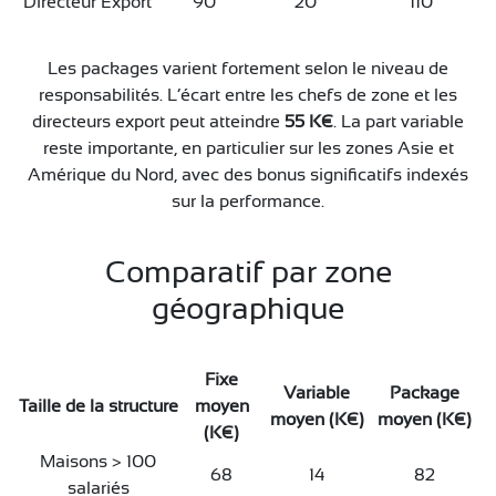
Directeur Export
90
20
110
Les packages varient fortement selon le niveau de
responsabilités. L’écart entre les chefs de zone et les
directeurs export peut atteindre
55 K€
. La part variable
reste importante, en particulier sur les zones Asie et
Amérique du Nord, avec des bonus significatifs indexés
sur la performance.
Comparatif par zone
géographique
Fixe
Variable
Package
Taille de la structure
moyen
moyen (K€)
moyen (K€)
(K€)
Maisons > 100
68
14
82
salariés