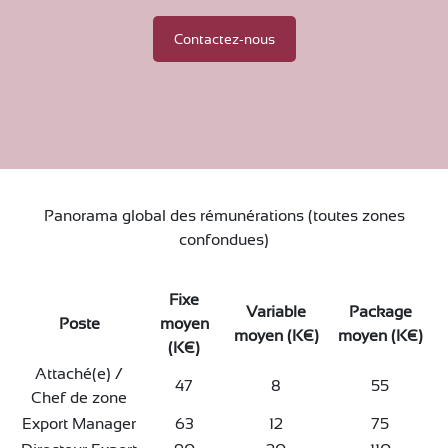
Contactez-nous
Panorama global des rémunérations (toutes zones
confondues)
Fixe
Variable
Package
Poste
moyen
moyen (K€)
moyen (K€)
(K€)
Attaché(e) /
47
8
55
Chef de zone
Export Manager
63
12
75