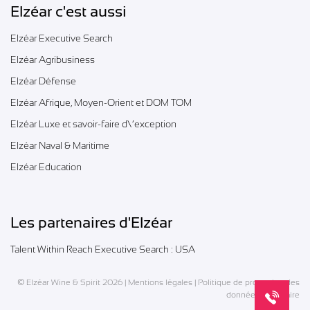
Elzéar c'est aussi
Elzéar Executive Search
Elzéar Agribusiness
Elzéar Défense
Elzéar Afrique, Moyen-Orient et DOM TOM
Elzéar Luxe et savoir-faire d\’exception
Elzéar Naval & Maritime
Elzéar Education
Les partenaires d'Elzéar
Talent Within Reach Executive Search : USA
© Elzéar Wine & Spirit 2026 |
Mentions légales
|
Politique de protection des
données
|
Glossaire